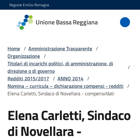
Vai al contenuto
Vai alla navigazione
Vai al footer
Regione Emilia-Romagna
Unione
Unione Bassa Reggiana
Bassa
Reggiana
Home
/
Amministrazione Trasparente
/
Organizzazione
/
Titolari di incarichi politici, di amministrazione, di
/
Amministrazione
direzione o di governo
Menu selezionato
Redditi 2015/2017
/
ANNO 2014
/
Novità
Nomina – curricula – dichiarazione compensi - redditi
/
Elena Carletti, Sindaco di Novellara - compensi/dati
Servizi
Elena Carletti, Sindaco
Vivere
di Novellara -
l'Unione