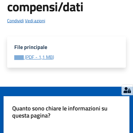
compensi/dati
Condividi
Vedi azioni
Tutti
gli
argomenti...
File principale
(
PDF
-
1,1 MB
)
Seguici
su
Quanto sono chiare le informazioni su
questa pagina?
Valuta da 1 a 5 stelle