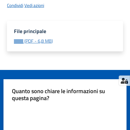
Condividi
Vedi azioni
Tutti
gli
File principale
argomenti...
(
PDF
-
6,8 MB
)
Seguici
su
Quanto sono chiare le informazioni su
questa pagina?
Valuta da 1 a 5 stelle