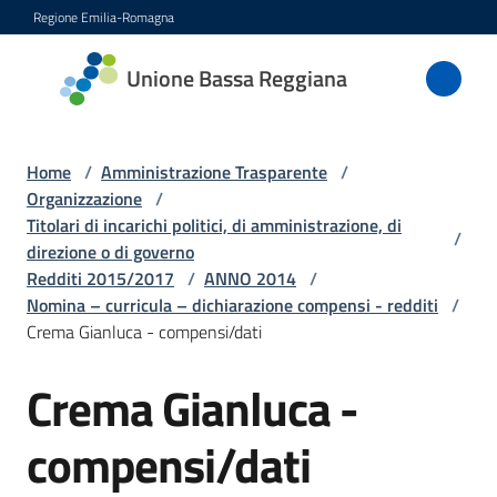
Vai al contenuto
Vai alla navigazione
Vai al footer
Regione Emilia-Romagna
Unione
Unione Bassa Reggiana
Bassa
Reggiana
Home
/
Amministrazione Trasparente
/
Organizzazione
/
Titolari di incarichi politici, di amministrazione, di
/
Amministrazione
direzione o di governo
Menu selezionato
Redditi 2015/2017
/
ANNO 2014
/
Novità
Nomina – curricula – dichiarazione compensi - redditi
/
Crema Gianluca - compensi/dati
Servizi
Crema Gianluca -
Vivere
compensi/dati
l'Unione