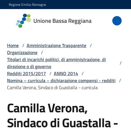
Vai al contenuto
Vai alla navigazione
Vai al footer
Regione Emilia-Romagna
Unione
Unione Bassa Reggiana
Bassa
Reggiana
Home
/
Amministrazione Trasparente
/
Organizzazione
/
Titolari di incarichi politici, di amministrazione, di
/
Amministrazione
direzione o di governo
Menu selezionato
Redditi 2015/2017
/
ANNO 2014
/
Novità
Nomina – curricula – dichiarazione compensi - redditi
/
Camilla Verona, Sindaco di Guastalla - curricula
Servizi
Camilla Verona,
Vivere
Sindaco di Guastalla -
l'Unione