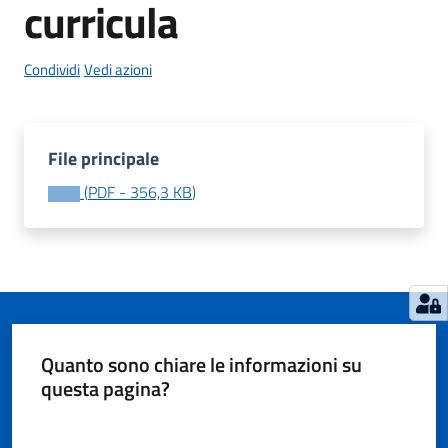
curricula
Condividi
Vedi azioni
Tutti
gli
argomenti...
File principale
(
PDF
-
356,3 KB
)
Seguici
su
Quanto sono chiare le informazioni su
questa pagina?
Valuta da 1 a 5 stelle