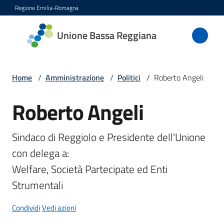
Vai al contenuto
Vai alla navigazione
Vai al footer
Regione Emilia-Romagna
Unione
Unione Bassa Reggiana
Bassa
Reggiana
Home
/
Amministrazione
/
Politici
/
Roberto Angeli
Roberto Angeli
Salta al contenuto
Amministrazione
Menu selezionato
Novità
Sindaco di Reggiolo e Presidente dell'Unione 
con delega a: 

Servizi
Welfare, Società Partecipate ed Enti 
Strumentali
Vivere
l'Unione
Condividi
Vedi azioni