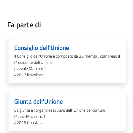
Fa parte di
Tutti
gli
argomenti...
Consiglio dell'Unione
Il Consiglio dell'Unione è composto da 26 membri, compreso il
Presidente dell'Unione
Seguici
piazzale Marconi 1
su
42017
Novellara
Giunta dell'Unione
La giunta è l’organo esecutivo dell’ Unione dei comuni.
Piazza Mazzini n.1
42016
Guastalla