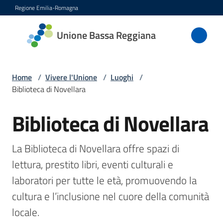
Vai al contenuto
Vai alla navigazione
Vai al footer
Regione Emilia-Romagna
Unione
Unione Bassa Reggiana
Bassa
Reggiana
Home
/
Vivere l'Unione
/
Luoghi
/
Biblioteca di Novellara
Amministrazione
Biblioteca di Novellara
Salta al contenuto
Novità
La Biblioteca di Novellara offre spazi di 
Servizi
lettura, prestito libri, eventi culturali e 
laboratori per tutte le età, promuovendo la 
Vivere
cultura e l’inclusione nel cuore della comunità 
l'Unione
locale.
Menu selezionato