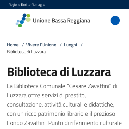
Vai al contenuto
Vai alla navigazione
Vai al footer
Regione Emilia-Romagna
Unione
Unione Bassa Reggiana
Bassa
Reggiana
Home
/
Vivere l'Unione
/
Luoghi
/
Biblioteca di Luzzara
Amministrazione
Biblioteca di Luzzara
Salta al contenuto
Novità
La Biblioteca Comunale "Cesare Zavattini" di 
Servizi
Luzzara offre servizi di prestito, 
consultazione, attività culturali e didattiche, 
Vivere
con un ricco patrimonio librario e il prezioso 
l'Unione
Fondo Zavattini. Punto di riferimento culturale 
Menu selezionato