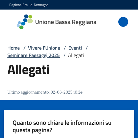
Vai al contenuto
Vai alla navigazione
Vai al footer
Regione Emilia-Romagna
Unione
Unione Bassa Reggiana
Bassa
Reggiana
Home
/
Vivere l'Unione
/
Eventi
/
Seminare Paesaggi 2025
/
Allegati
Allegati
Amministrazione
Novità
Ultimo aggiornamento
:
02-06-2025 10:24
Servizi
Vivere
Quanto sono chiare le informazioni su
l'Unione
questa pagina?
Menu selezionato