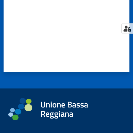
Valuta da 1 a 5 stelle
Tutti
gli
argomenti...
Seguici
su
Unione Bassa
Reggiana