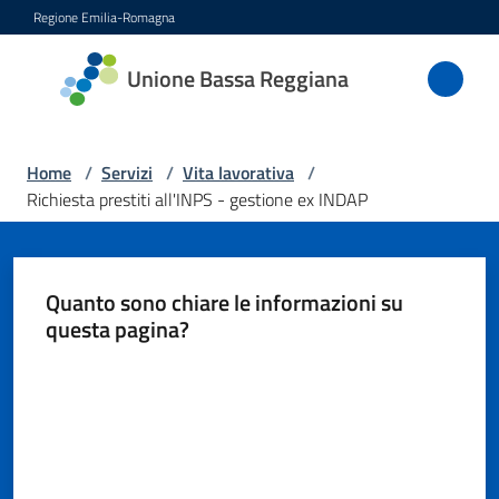
Vai al contenuto
Vai alla navigazione
Vai al footer
Regione Emilia-Romagna
Unione
Unione Bassa Reggiana
Bassa
Reggiana
Home
/
Servizi
/
Vita lavorativa
/
Richiesta prestiti all'INPS - gestione ex INDAP
Amministrazione
Quanto sono chiare le informazioni su
Novità
questa pagina?
Servizi
Valuta da 1 a 5 stelle
Menu selezionato
Vivere
l'Unione