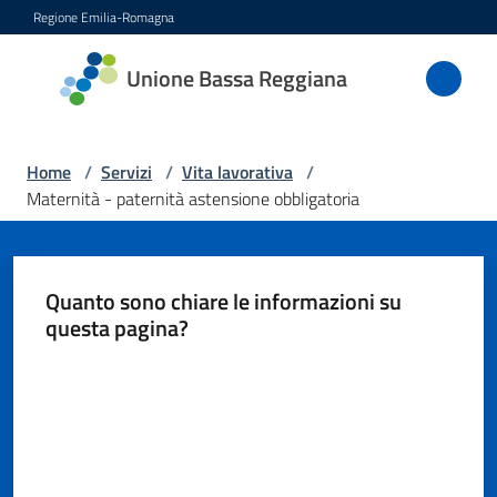
Vai al contenuto
Vai alla navigazione
Vai al footer
Regione Emilia-Romagna
Unione
Unione Bassa Reggiana
Bassa
Reggiana
Home
/
Servizi
/
Vita lavorativa
/
Maternità - paternità astensione obbligatoria
Amministrazione
Quanto sono chiare le informazioni su
Novità
questa pagina?
Servizi
Valuta da 1 a 5 stelle
Menu selezionato
Vivere
l'Unione