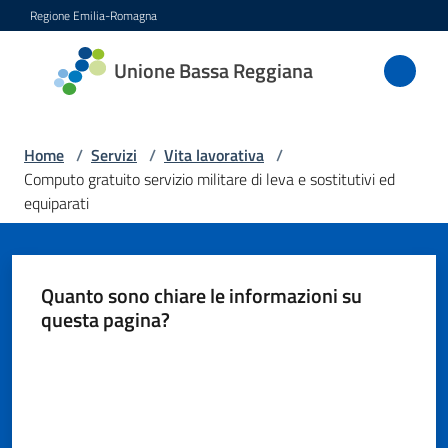
Vai al contenuto
Vai alla navigazione
Vai al footer
Regione Emilia-Romagna
Unione
Unione Bassa Reggiana
Bassa
Reggiana
Home
/
Servizi
/
Vita lavorativa
/
Computo gratuito servizio militare di leva e sostitutivi ed
equiparati
Amministrazione
Novità
Quanto sono chiare le informazioni su
questa pagina?
Servizi
Menu selezionato
Valuta da 1 a 5 stelle
Vivere
l'Unione