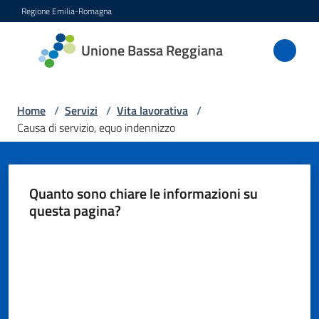
Vai al contenuto
Vai alla navigazione
Vai al footer
Regione Emilia-Romagna
Unione
Unione Bassa Reggiana
Bassa
Reggiana
Home
/
Servizi
/
Vita lavorativa
/
Causa di servizio, equo indennizzo
Amministrazione
Quanto sono chiare le informazioni su
Novità
questa pagina?
Servizi
Valuta da 1 a 5 stelle
Menu selezionato
Vivere
l'Unione