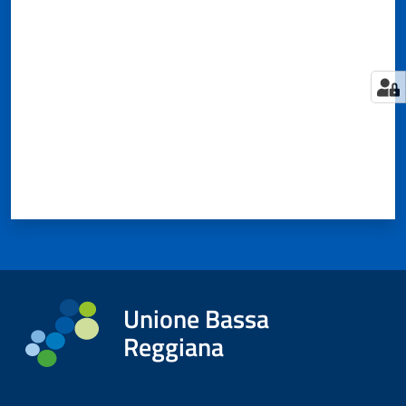
Valuta da 1 a 5 stelle
Tutti
gli
argomenti...
Seguici
su
Unione Bassa
Reggiana