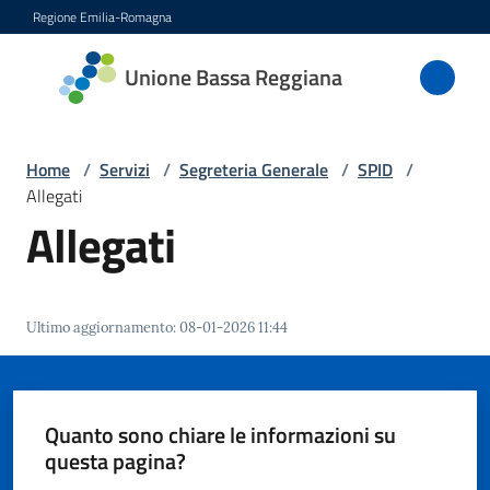
Vai al contenuto
Vai alla navigazione
Vai al footer
Regione Emilia-Romagna
Unione
Unione Bassa Reggiana
Bassa
Reggiana
Home
/
Servizi
/
Segreteria Generale
/
SPID
/
Allegati
Allegati
Amministrazione
Novità
Ultimo aggiornamento
:
08-01-2026 11:44
Servizi
Menu selezionato
Vivere
Quanto sono chiare le informazioni su
l'Unione
questa pagina?