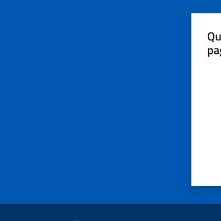
Qu
pa
Valut