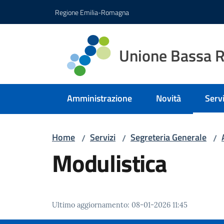
Vai al contenuto
Vai alla navigazione
Vai al footer
Regione Emilia-Romagna
Unione Bassa 
Amministrazione
Novità
Servi
Menu
Home
Servizi
Segreteria Generale
/
/
/
Modulistica
Ultimo aggiornamento
:
08-01-2026 11:45