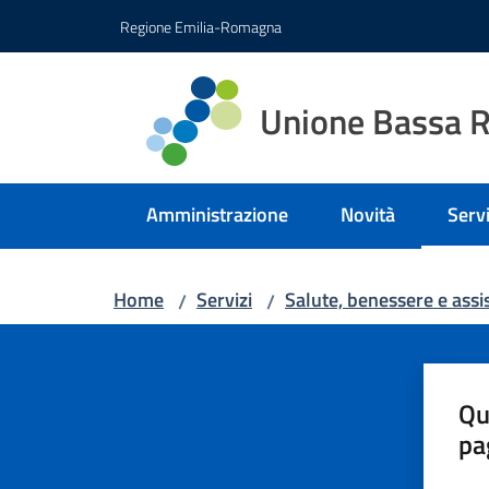
Vai al contenuto
Vai alla navigazione
Vai al footer
Regione Emilia-Romagna
Unione Bassa 
Amministrazione
Novità
Servi
Menu
Home
Servizi
Salute, benessere e assi
/
/
Qu
pa
Valut