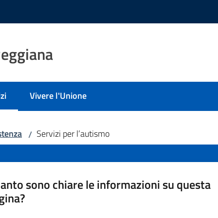
Reggiana
zi
Vivere l'Unione
 selezionato
stenza
Servizi per l’autismo
/
anto sono chiare le informazioni su questa
gina?
a da 1 a 5 stelle