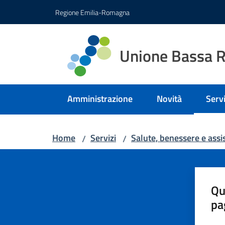
Vai al contenuto
Vai alla navigazione
Vai al footer
Regione Emilia-Romagna
Unione Bassa 
Amministrazione
Novità
Servi
Menu
Home
Servizi
Salute, benessere e assi
/
/
Qu
pa
Valut