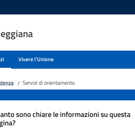
Reggiana
zi
Vivere l'Unione
 selezionato
stenza
Servizi di orientamento
/
anto sono chiare le informazioni su questa
gina?
a da 1 a 5 stelle