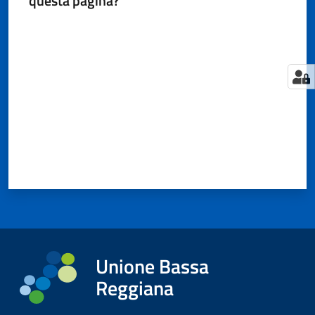
questa pagina?
Valuta da 1 a 5 stelle
Tutti
gli
argomenti...
Seguici
su
Unione Bassa
Reggiana