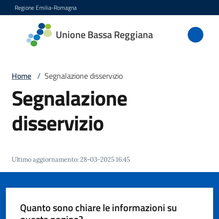
Vai al contenuto
Vai alla navigazione
Vai al footer
Regione Emilia-Romagna
Unione
Unione Bassa Reggiana
Bassa
Reggiana
Home
/
Segnalazione disservizio
Segnalazione
Amministrazione
disservizio
Novità
Servizi
Ultimo aggiornamento
:
28-03-2025 16:45
Vivere
l'Unione
Quanto sono chiare le informazioni su