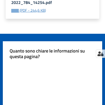
2022_784_14254.pdf
(
PDF
-
244,6 KB
)
Tutti
gli
argomenti...
Quanto sono chiare le informazioni su
Seguici
questa pagina?
su
Valuta da 1 a 5 stelle