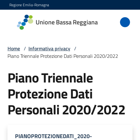
Vai al contenuto
Vai alla navigazione
Vai al footer
Regione Emilia-Romagna
Unione
Unione Bassa Reggiana
Bassa
Reggiana
Home
/
Informativa privacy
/
Piano Triennale Protezione Dati Personali 2020/2022
Amministrazione
Piano Triennale
Novità
Protezione Dati
Servizi
Personali 2020/2022
Vivere
l'Unione
PIANOPROTEZIONEDATI_2020-