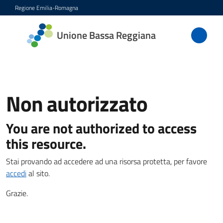
Vai al contenuto
Vai alla navigazione
Vai al footer
Regione Emilia-Romagna
Unione
Unione Bassa Reggiana
Bassa
Reggiana
Non autorizzato
Amministrazione
You are not authorized to access
Novità
this resource.
Stai provando ad accedere ad una risorsa protetta, per favore
Servizi
accedi
al sito.
Vivere
Grazie.
l'Unione