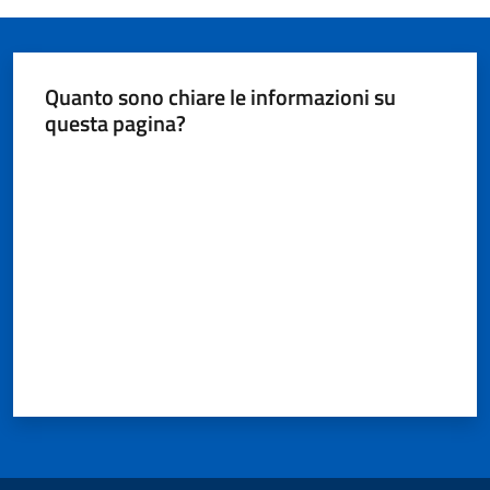
Tutti
Quanto sono chiare le informazioni su
gli
questa pagina?
argomenti...
Valuta da 1 a 5 stelle
Menu selezionato
Seguici
su