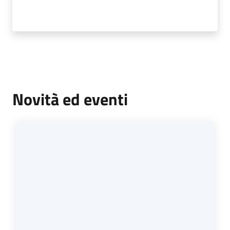
Tutti
gli
argomenti...
Menu selezionato
Novità ed eventi
Seguici
su