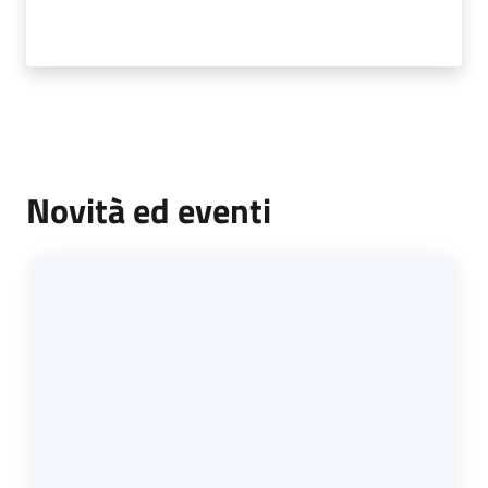
Tutti
gli
argomenti...
Menu selezionato
Novità ed eventi
Seguici
su