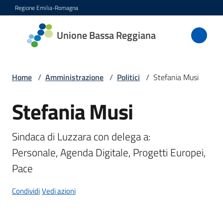
Vai al contenuto
Vai alla navigazione
Vai al footer
Regione Emilia-Romagna
Unione
Unione Bassa Reggiana
Bassa
Reggiana
Home
/
Amministrazione
/
Politici
/
Stefania Musi
Stefania Musi
Salta al contenuto
Amministrazione
Menu selezionato
Novità
Sindaca di Luzzara con delega a:

Personale, Agenda Digitale, Progetti Europei, 
Servizi
Pace
Vivere
Condividi
Vedi azioni
l'Unione