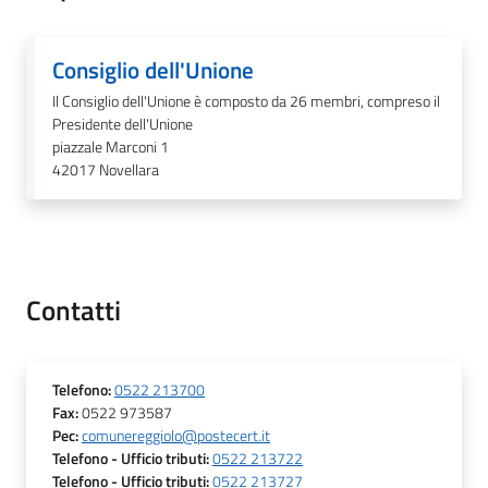
Consiglio dell'Unione
Tutti
Il Consiglio dell'Unione è composto da 26 membri, compreso il
gli
Presidente dell'Unione
argomenti...
piazzale Marconi 1
42017
Novellara
Seguici
su
Contatti
Telefono
:
0522 213700
Fax
:
0522 973587
Pec
:
comunereggiolo@postecert.it
Telefono
- Ufficio tributi
:
0522 213722
Telefono
- Ufficio tributi
:
0522 213727