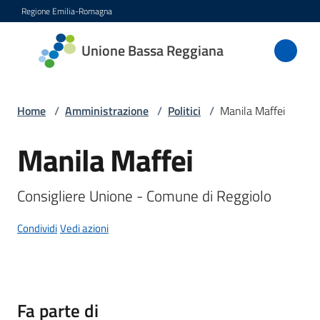
Vai al contenuto
Vai alla navigazione
Vai al footer
Regione Emilia-Romagna
Unione
Unione Bassa Reggiana
Bassa
Reggiana
Home
/
Amministrazione
/
Politici
/
Manila Maffei
Manila Maffei
Salta al contenuto
Amministrazione
Menu selezionato
Novità
Consigliere Unione - Comune di Reggiolo
Condividi
Vedi azioni
Servizi
Vivere
l'Unione
Fa parte di