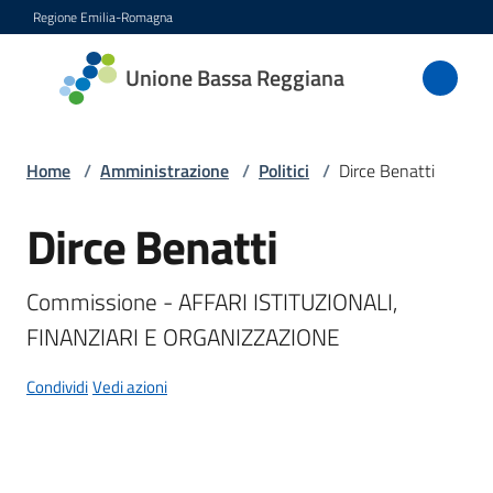
Vai al contenuto
Vai alla navigazione
Vai al footer
Regione Emilia-Romagna
Unione
Unione Bassa Reggiana
Bassa
Reggiana
Home
/
Amministrazione
/
Politici
/
Dirce Benatti
Dirce Benatti
Salta al contenuto
Amministrazione
Menu selezionato
Novità
Commissione - AFFARI ISTITUZIONALI, 
FINANZIARI E ORGANIZZAZIONE
Servizi
Condividi
Vedi azioni
Vivere
l'Unione