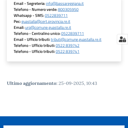
Email
- Segreteria
:
info@bassareggiana.it
Telefono
- Numero verde
:
800305950
Whatsapp
- SMS
:
0522839711
Pec
:
guastalla@cert.provincia.re.it
Email
:
urp@comune.guastalla.re.it
Telefono
- Centralino unico
:
0522839711
Email
- Ufficio tributi
:
tributi@comune.guastalla.re.it
Telefono
- Ufficio tributi
:
0522 839742
Telefono
- Ufficio tributi
:
0522 839741
Ultimo aggiornamento
:
25-09-2025, 10:43