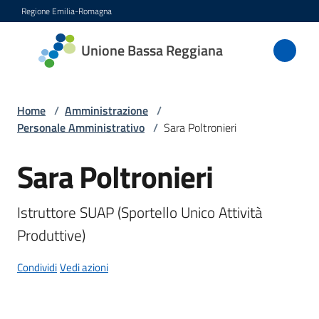
Vai al contenuto
Vai alla navigazione
Vai al footer
Regione Emilia-Romagna
Unione
Unione Bassa Reggiana
Bassa
Reggiana
Home
/
Amministrazione
/
Personale Amministrativo
/
Sara Poltronieri
Amministrazione
Sara Poltronieri
Salta al contenuto
Menu selezionato
Novità
Istruttore SUAP (Sportello Unico Attività 
Servizi
Produttive)
Condividi
Vedi azioni
Vivere
l'Unione