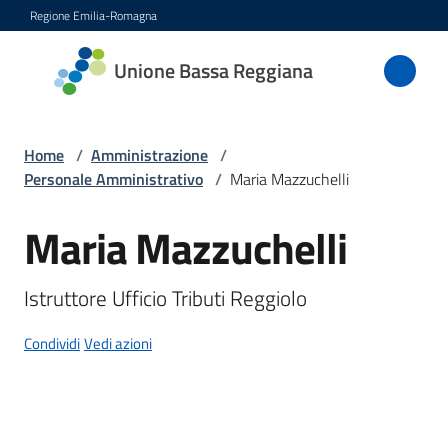
Vai al contenuto
Vai alla navigazione
Vai al footer
Regione Emilia-Romagna
Unione
Unione Bassa Reggiana
Bassa
Reggiana
Home
/
Amministrazione
/
Personale Amministrativo
/
Maria Mazzuchelli
Amministrazione
Maria Mazzuchelli
Salta al contenuto
Menu selezionato
Novità
Istruttore Ufficio Tributi Reggiolo
Servizi
Condividi
Vedi azioni
Vivere
l'Unione