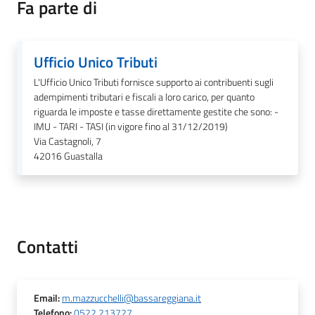
Fa parte di
Tutti
Ufficio Unico Tributi
gli
L'Ufficio Unico Tributi fornisce supporto ai contribuenti sugli
argomenti...
adempimenti tributari e fiscali a loro carico, per quanto
riguarda le imposte e tasse direttamente gestite che sono: -
IMU - TARI - TASI (in vigore fino al 31/12/2019)
Via Castagnoli, 7
Seguici
42016
Guastalla
su
Contatti
Email
:
m.mazzucchelli@bassareggiana.it
Telefono
:
0522 213727