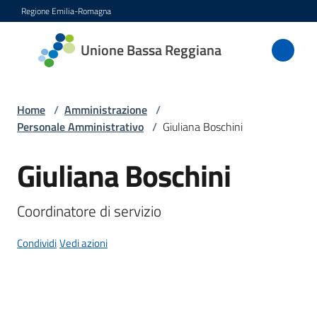
Vai al contenuto
Vai alla navigazione
Vai al footer
Regione Emilia-Romagna
Unione
Unione Bassa Reggiana
Bassa
Reggiana
Home
/
Amministrazione
/
Personale Amministrativo
/
Giuliana Boschini
Amministrazione
Giuliana Boschini
Salta al contenuto
Menu selezionato
Novità
Coordinatore di servizio
Servizi
Condividi
Vedi azioni
Vivere
l'Unione