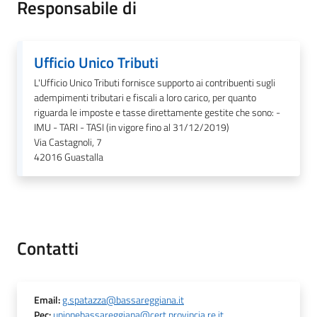
Responsabile di
Tutti
Ufficio Unico Tributi
gli
L'Ufficio Unico Tributi fornisce supporto ai contribuenti sugli
argomenti...
adempimenti tributari e fiscali a loro carico, per quanto
riguarda le imposte e tasse direttamente gestite che sono: -
IMU - TARI - TASI (in vigore fino al 31/12/2019)
Via Castagnoli, 7
Seguici
42016
Guastalla
su
Contatti
Email
:
g.spatazza@bassareggiana.it
Pec
:
unionebassareggiana@cert.provincia.re.it