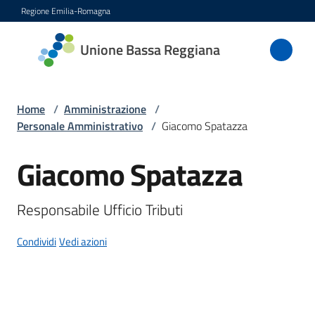
Vai al contenuto
Vai alla navigazione
Vai al footer
Regione Emilia-Romagna
Unione
Unione Bassa Reggiana
Bassa
Reggiana
Home
/
Amministrazione
/
Personale Amministrativo
/
Giacomo Spatazza
Amministrazione
Giacomo Spatazza
Salta al contenuto
Menu selezionato
Novità
Responsabile Ufficio Tributi
Servizi
Condividi
Vedi azioni
Vivere
l'Unione