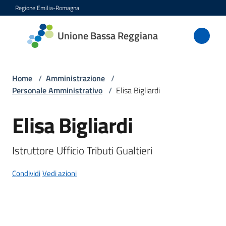
Vai al contenuto
Vai alla navigazione
Vai al footer
Regione Emilia-Romagna
Unione
Unione Bassa Reggiana
Bassa
Reggiana
Home
/
Amministrazione
/
Personale Amministrativo
/
Elisa Bigliardi
Amministrazione
Elisa Bigliardi
Salta al contenuto
Menu selezionato
Novità
Istruttore Ufficio Tributi Gualtieri
Servizi
Condividi
Vedi azioni
Vivere
l'Unione