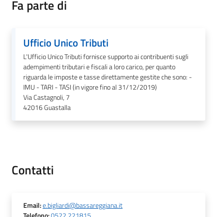
Fa parte di
Tutti
Ufficio Unico Tributi
gli
L'Ufficio Unico Tributi fornisce supporto ai contribuenti sugli
argomenti...
adempimenti tributari e fiscali a loro carico, per quanto
riguarda le imposte e tasse direttamente gestite che sono: -
IMU - TARI - TASI (in vigore fino al 31/12/2019)
Via Castagnoli, 7
Seguici
42016
Guastalla
su
Contatti
Email
:
e.bigliardi@bassareggiana.it
Telefono
:
0522 221815