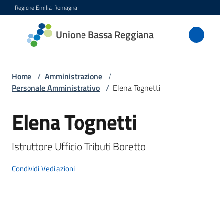
Vai al contenuto
Vai alla navigazione
Vai al footer
Regione Emilia-Romagna
Unione
Unione Bassa Reggiana
Bassa
Reggiana
Home
/
Amministrazione
/
Personale Amministrativo
/
Elena Tognetti
Amministrazione
Elena Tognetti
Salta al contenuto
Menu selezionato
Novità
Istruttore Ufficio Tributi Boretto
Servizi
Condividi
Vedi azioni
Vivere
l'Unione