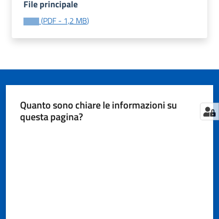
File principale
(
PDF
-
1,2 MB
)
Tutti
gli
argomenti...
Quanto sono chiare le informazioni su
Seguici
questa pagina?
su
Valuta da 1 a 5 stelle