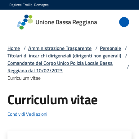
Vai al contenuto
Vai alla navigazione
Vai al footer
Regione Emilia-Romagna
Unione
Unione Bassa Reggiana
Bassa
Reggiana
Home
/
Amministrazione Trasparente
/
Personale
/
Titolari di incarichi dirigenziali (dirigenti non generali)
/
Comandante del Corpo Unico Polizia Locale Bassa
/
Amministrazione
Reggiana dal 10/07/2023
Menu selezionato
Curriculum vitae
Novità
Curriculum vitae
Servizi
Condividi
Vedi azioni
Vivere
l'Unione