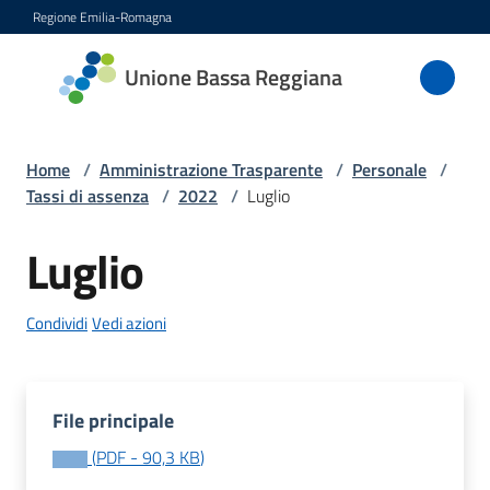
Vai al contenuto
Vai alla navigazione
Vai al footer
Regione Emilia-Romagna
Unione
Unione Bassa Reggiana
Bassa
Reggiana
Home
/
Amministrazione Trasparente
/
Personale
/
Tassi di assenza
/
2022
/
Luglio
Amministrazione
Luglio
Menu selezionato
Novità
Condividi
Vedi azioni
Servizi
Vivere
File principale
l'Unione
(
PDF
-
90,3 KB
)