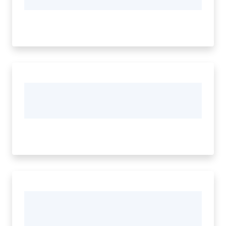
Tutti
gli
argomenti...
Seguici
su