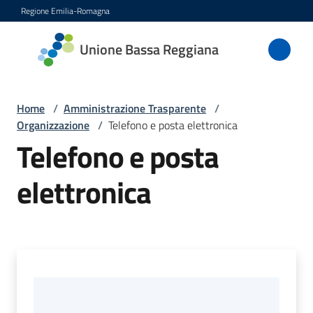
Vai al contenuto
Vai alla navigazione
Vai al footer
Regione Emilia-Romagna
Unione
Unione Bassa Reggiana
Bassa
Reggiana
Home
/
Amministrazione Trasparente
/
Organizzazione
/
Telefono e posta elettronica
Telefono e posta
Amministrazione
Menu selezionato
elettronica
Novità
Servizi
Vivere
l'Unione