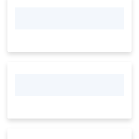
Tutti
gli
argomenti...
Seguici
su