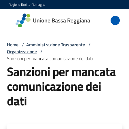
Vai al contenuto
Vai alla navigazione
Vai al footer
Regione Emilia-Romagna
Unione
Unione Bassa Reggiana
Bassa
Reggiana
Home
/
Amministrazione Trasparente
/
Organizzazione
/
Sanzioni per mancata comunicazione dei dati
Amministrazione
Sanzioni per mancata
Menu selezionato
Novità
comunicazione dei
Servizi
dati
Vivere
l'Unione