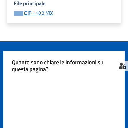
File principale
(
ZIP
-
10,3 MB
)
Tutti
gli
argomenti...
Quanto sono chiare le informazioni su
Seguici
questa pagina?
su
Valuta da 1 a 5 stelle