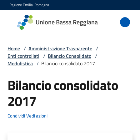
Vai al contenuto
Vai alla navigazione
Vai al footer
Regione Emilia-Romagna
Unione
Unione Bassa Reggiana
Bassa
Reggiana
Home
/
Amministrazione Trasparente
/
Enti controllati
/
Bilancio Consolidato
/
Modulistica
/
Bilancio consolidato 2017
Amministrazione
Menu selezionato
Bilancio consolidato
Novità
2017
Servizi
Condividi
Vedi azioni
Vivere
l'Unione