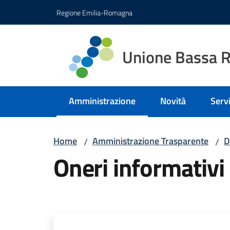
Vai al contenuto
Vai alla navigazione
Vai al footer
Regione Emilia-Romagna
Unione Bassa 
Amministrazione
Novità
Servi
Menu selezionato
Home
Amministrazione Trasparente
D
/
/
Oneri informativi 