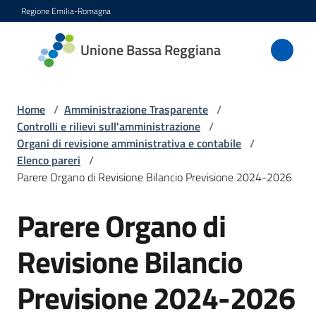
Vai al contenuto
Vai alla navigazione
Vai al footer
Regione Emilia-Romagna
Unione
Unione Bassa Reggiana
Bassa
Reggiana
Home
/
Amministrazione Trasparente
/
Controlli e rilievi sull'amministrazione
/
Organi di revisione amministrativa e contabile
/
Amministrazione
Elenco pareri
/
Menu selezionato
Parere Organo di Revisione Bilancio Previsione 2024-2026
Novità
Parere Organo di
Servizi
Revisione Bilancio
Vivere
l'Unione
Previsione 2024-2026