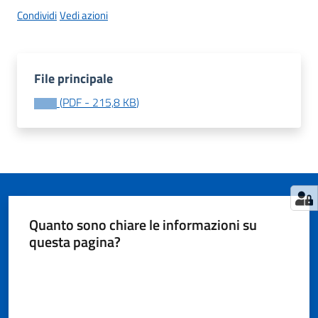
Condividi
Vedi azioni
Tutti
gli
File principale
argomenti...
(
PDF
-
215,8 KB
)
Seguici
su
Quanto sono chiare le informazioni su
questa pagina?
Valuta da 1 a 5 stelle