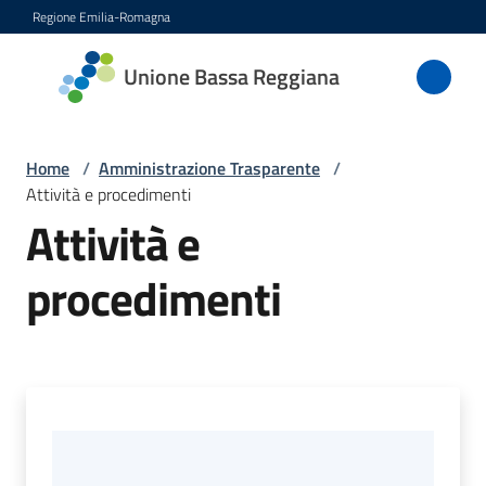
Vai al contenuto
Vai alla navigazione
Vai al footer
Regione Emilia-Romagna
Unione
Unione Bassa Reggiana
Bassa
Reggiana
Home
/
Amministrazione Trasparente
/
Attività e procedimenti
Attività e
Amministrazione
Menu selezionato
procedimenti
Novità
Servizi
Vivere
l'Unione