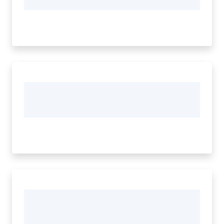
Tutti
gli
argomenti...
Seguici
su