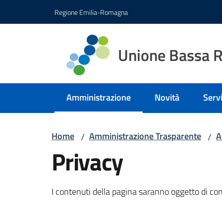
Vai al contenuto
Vai alla navigazione
Vai al footer
Regione Emilia-Romagna
Unione Bassa 
Amministrazione
Novità
Servi
Menu selezionato
Home
Amministrazione Trasparente
A
/
/
Privacy
I contenuti della pagina saranno oggetto di co