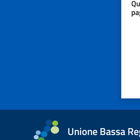
Qu
pa
Valut
Unione Bassa Re