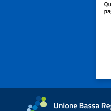
Qu
pa
Valut
Unione Bassa Re