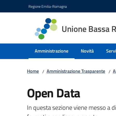
Vai al contenuto
Vai alla navigazione
Vai al footer
Regione Emilia-Romagna
Unione Bassa 
Amministrazione
Novità
Servi
Menu selezionato
Home
Amministrazione Trasparente
A
/
/
Open Data
In questa sezione viene messo a dis