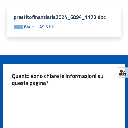
prestitofinanziaria2024_6894_1173.doc
Tutti
(
Word
-
49,5 KB
)
gli
argomenti...
Seguici
su
Quanto sono chiare le informazioni su
questa pagina?
Valuta da 1 a 5 stelle