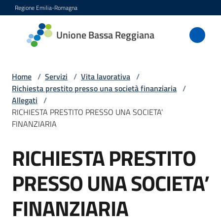
Vai al contenuto
Vai alla navigazione
Vai al footer
Regione Emilia-Romagna
Unione
Unione Bassa Reggiana
Bassa
Reggiana
Home
/
Servizi
/
Vita lavorativa
/
Richiesta prestito presso una società finanziaria
/
Allegati
/
Amministrazione
RICHIESTA PRESTITO PRESSO UNA SOCIETA’
FINANZIARIA
Novità
RICHIESTA PRESTITO
Servizi
Menu selezionato
PRESSO UNA SOCIETA’
Vivere
l'Unione
FINANZIARIA