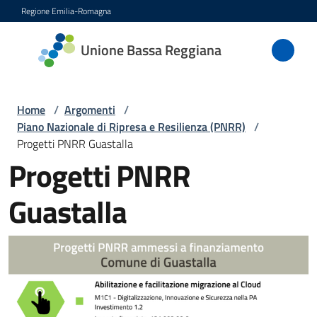
Vai al contenuto
Vai alla navigazione
Vai al footer
Regione Emilia-Romagna
Unione
Unione Bassa Reggiana
Bassa
Reggiana
Home
/
Argomenti
/
Piano Nazionale di Ripresa e Resilienza (PNRR)
/
Progetti PNRR Guastalla
Amministrazione
Progetti PNRR
Novità
Guastalla
Servizi
Vivere
l'Unione